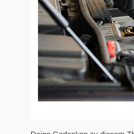
von
DIKONZEPT
on
AUGUST 17, 2017
with
KEINE KOMMENTA